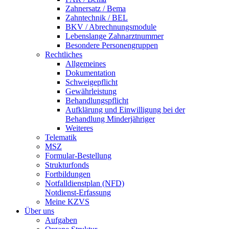
Zahnersatz / Bema
Zahntechnik / BEL
BKV / Abrechnungsmodule
Lebenslange Zahnarztnummer
Besondere Personengruppen
Rechtliches
Allgemeines
Dokumentation
Schweigepflicht
Gewährleistung
Behandlungspflicht
Aufklärung und Einwilligung bei der
Behandlung Minderjähriger
Weiteres
Telematik
MSZ
Formular-Bestellung
Strukturfonds
Fortbildungen
Notfalldienstplan (NFD)
Notdienst-Erfassung
Meine KZVS
Über uns
Aufgaben