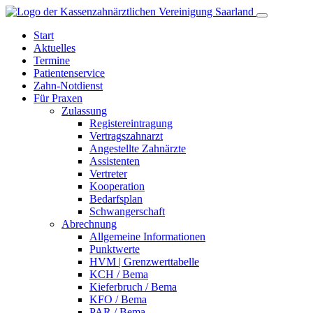
Start
Aktuelles
Termine
Patientenservice
Zahn-
Notdienst
Für Praxen
Zulassung
Registereintragung
Vertragszahnarzt
Angestellte Zahnärzte
Assistenten
Vertreter
Kooperation
Bedarfsplan
Schwangerschaft
Abrechnung
Allgemeine Informationen
Punktwerte
HVM | Grenzwerttabelle
KCH / Bema
Kieferbruch / Bema
KFO / Bema
PAR / Bema