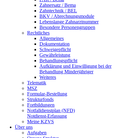
Zahnersatz / Bema
Zahntechnik / BEL
BKV / Abrechnungsmodule
Lebenslange Zahnarztnummer
Besondere Personengruppen
Rechtliches
Allgemeines
Dokumentation
Schweigepflicht
Gewährleistung
Behandlungspflicht
Aufklärung und Einwilligung bei der
Behandlung Minderjähriger
Weiteres
Telematik
MSZ
Formular-Bestellung
Strukturfonds
Fortbildungen
Notfalldienstplan (NFD)
Notdienst-Erfassung
Meine KZVS
Über uns
Aufgaben