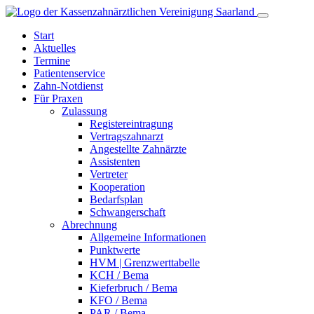
Start
Aktuelles
Termine
Patientenservice
Zahn-
Notdienst
Für Praxen
Zulassung
Registereintragung
Vertragszahnarzt
Angestellte Zahnärzte
Assistenten
Vertreter
Kooperation
Bedarfsplan
Schwangerschaft
Abrechnung
Allgemeine Informationen
Punktwerte
HVM | Grenzwerttabelle
KCH / Bema
Kieferbruch / Bema
KFO / Bema
PAR / Bema